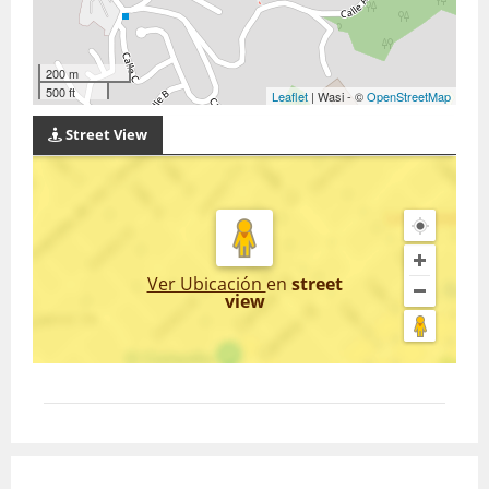
200 m
500 ft
Leaflet
| Wasi - ©
OpenStreetMap
Street View
Ver Ubicación
en
street
view