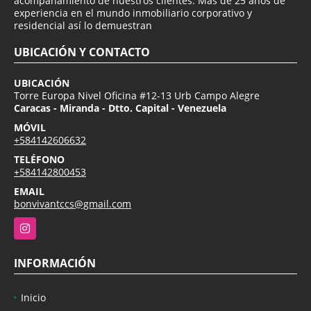
acompañamiento de nuestros clientes. Más de 25 años de
experiencia en el mundo inmobiliario corporativo y
residencial así lo demuestran
UBICACIÓN Y CONTACTO
UBICACIÓN
Torre Europa Nivel Oficina #12-13 Urb Campo Alegre
Caracas - Miranda - Dtto. Capital - Venezuela
MÓVIL
+584142606632
TELÉFONO
+584142800453
EMAIL
bonvivantccs@gmail.com
Instagram
INFORMACIÓN
Inicio