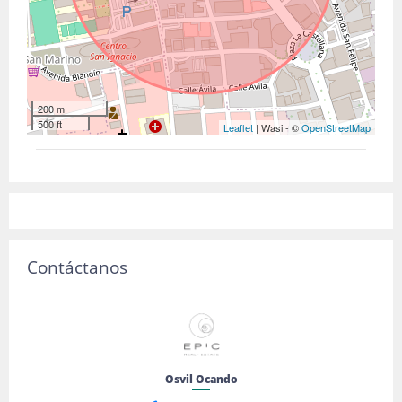
200 m
500 ft
Leaflet
| Wasi - ©
OpenStreetMap
Contáctanos
Osvil Ocando