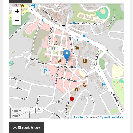
+
−
200 m
500 ft
Leaflet
| Wasi - ©
OpenStreetMap
Street View