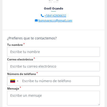
Osvil Ocando
+584142606632
bonvivantccs@gmail.com
¿Prefieres que te contactemos?
*
Tu nombre
*
Correo electrónico
*
Número de teléfono
▼
*
Mensaje