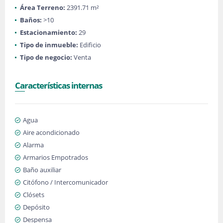
Área Terreno:
2391.71 m²
Baños:
>10
Estacionamiento:
29
Tipo de inmueble:
Edificio
Tipo de negocio:
Venta
Características internas
Agua
Aire acondicionado
Alarma
Armarios Empotrados
Baño auxiliar
Citófono / Intercomunicador
Clósets
Depósito
Despensa