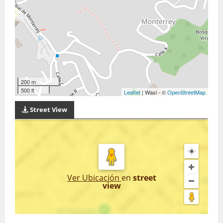
200 m
500 ft
Leaflet
| Wasi - ©
OpenStreetMap
Street View
Ver Ubicación
en
street
view