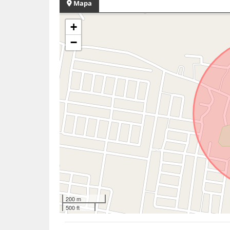
Mapa
+
−
200 m
500 ft