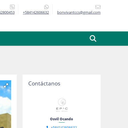
42800453
+584142606632
bonvivantccs@gmail.com
Contáctanos
Osvil Ocando
+584142606632