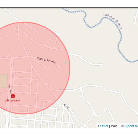
Leaflet
| Wasi - ©
OpenStr