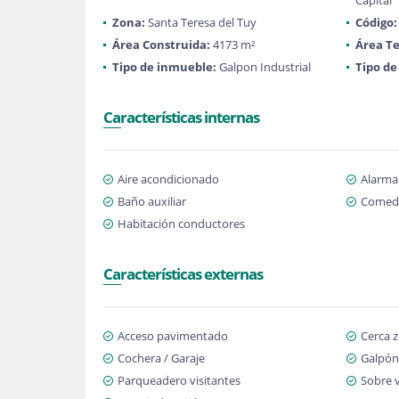
Capital
Zona:
Santa Teresa del Tuy
Código:
Área Construida:
4173 m²
Área Te
Tipo de inmueble:
Galpon Industrial
Tipo de
Características internas
Aire acondicionado
Alarma
Baño auxiliar
Comedo
Habitación conductores
Características externas
Acceso pavimentado
Cerca 
Cochera / Garaje
Galpón
Parqueadero visitantes
Sobre v