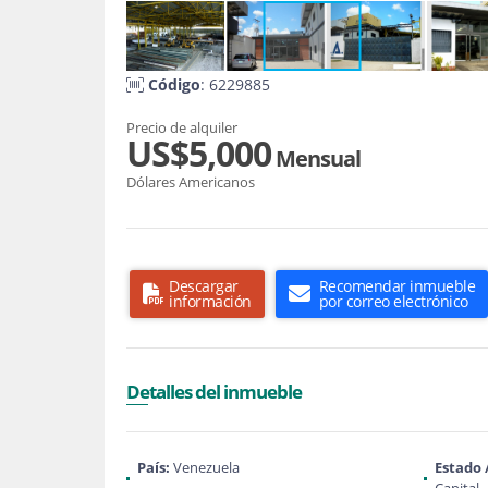
Código
: 6229885
Precio de alquiler
US$5,000
Mensual
Dólares Americanos
Descargar
Recomendar inmueble
información
por correo electrónico
Detalles del inmueble
País:
Venezuela
Estado