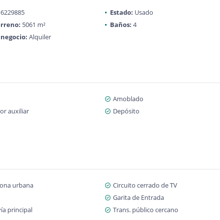
6229885
Estado:
Usado
rreno:
5061 m²
Baños:
4
 negocio:
Alquiler
Amoblado
r auxiliar
Depósito
zona urbana
Circuito cerrado de TV
Garita de Entrada
ía principal
Trans. público cercano