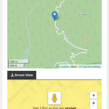
200 m
500 ft
Leaflet
| Wasi - ©
OpenStreetMap
Street View
Ver Ubicación
en
street