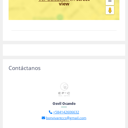
view
Contáctanos
Osvil Ocando
+584142606632
bonvivantccs@gmail.com