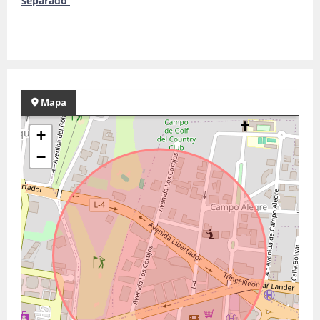
separado
Mapa
+
−