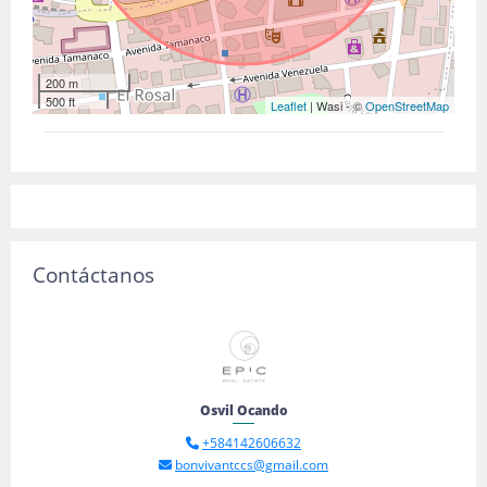
200 m
500 ft
Leaflet
| Wasi - ©
OpenStreetMap
Contáctanos
Osvil Ocando
+584142606632
bonvivantccs@gmail.com