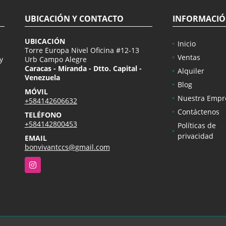
UBICACIÓN Y CONTACTO
INFORMACI
UBICACIÓN
Inicio
Torre Europa Nivel Oficina #12-13
Ventas
y
Urb Campo Alegre
Caracas - Miranda - Dtto. Capital -
Alquiler
Venezuela
Blog
MÓVIL
Nuestra Empr
+584142606632
Contáctenos
TELÉFONO
+584142800453
Políticas de
privacidad
EMAIL
bonvivantccs@gmail.com
Instagram