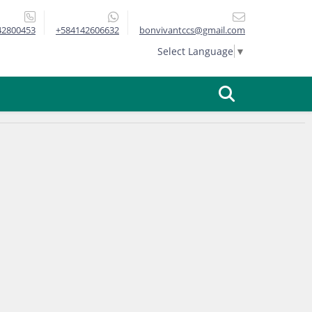
42800453
+584142606632
bonvivantccs@gmail.com
Select Language
▼