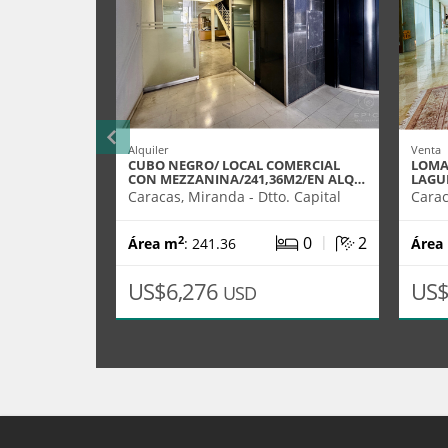
Alquiler
Venta
CUBO NEGRO/ LOCAL COMERCIAL
LOMA
CON MEZZANINA/241,36M2/EN ALQ…
LAGU
Caracas, Miranda - Dtto. Capital
Carac
|
0
2
2
Área m
: 241.36
Área
US$6,276
US$
USD