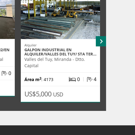
Alquiler
Alquiler
2/EN
GALPON INDUSTRIAL EN
LOS DOS CAM
ALQUILER/VALLES DEL TUY/ STA TER…
AMOBLADA/E
al
Valles del Tuy, Miranda - Dtto.
Caracas, Mir
Capital
|
0
2
Área m
: 48
|
0
4
2
Área m
: 4173
US$4,83
US$5,000
USD