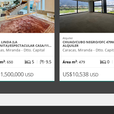
Alquiler
 LINDA (LA
CHUAO/CUBO NEGRO/OFC 479M
NITA)/ESPECTACULAR CASA/11…
ALQUILER
as, Miranda - Dtto. Capital
Caracas, Miranda - Dtto. Capit
|
5
9.5
0
2
2
 m
: 650
Área m
: 479
1,500,000
US$10,538
USD
USD