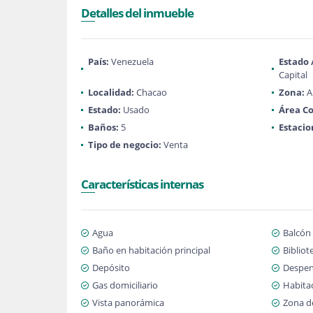
Detalles del inmueble
País:
Venezuela
Estado
Capital
Localidad:
Chacao
Zona:
A
Estado:
Usado
Área Co
Baños:
5
Estaci
Tipo de negocio:
Venta
Características internas
Agua
Balcón
Baño en habitación principal
Bibliot
Depósito
Despe
Gas domiciliario
Habitac
Vista panorámica
Zona d