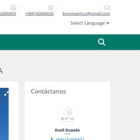
42800453
+584142606632
bonvivantccs@gmail.com
Select Language
▼
A
Contáctanos
Osvil Ocando
+584142606632