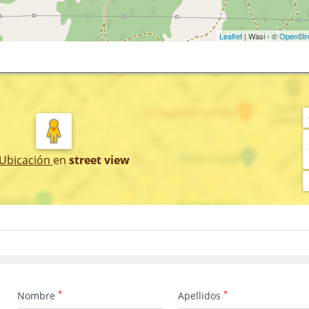
Leaflet
| Wasi - ©
OpenStr
 Ubicación
en
street view
*
*
Nombre
Apellidos