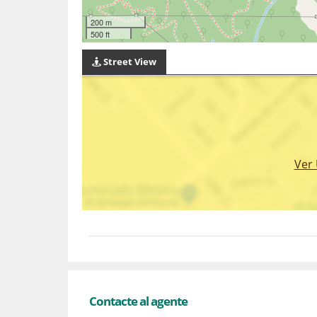
200 m
500 ft
Street View
Ver
Contacte al agente