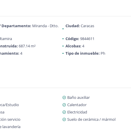
 / Departamento:
Miranda - Dtto.
Ciudad:
Caracas
ltamira
Código:
9844611
nstruida:
687.14 m²
Alcobas:
4
onamiento:
4
Tipo de inmueble:
Ph
Baño auxiliar
eca/Estudio
Calentador
nsa
Electricidad
ión servicio
Suelo de cerámica / mármol
e lavandería