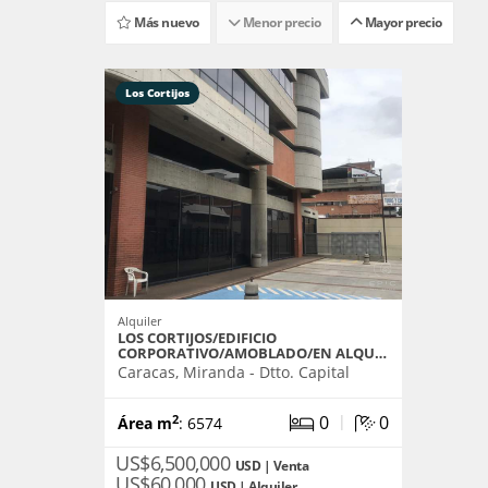
Más nuevo
Menor precio
Mayor precio
Los Cortijos
Alquiler
LOS CORTIJOS/EDIFICIO
CORPORATIVO/AMOBLADO/EN ALQU…
Caracas, Miranda - Dtto. Capital
|
0
0
2
Área m
: 6574
US$6,500,000
USD | Venta
US$60,000
USD | Alquiler