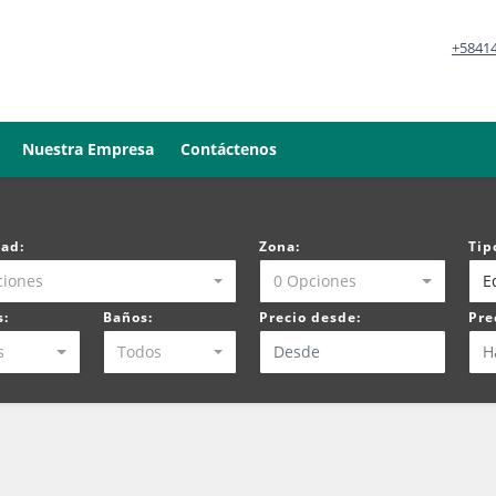
+5841
Nuestra Empresa
Contáctenos
dad:
Zona:
Tip
ciones
0 Opciones
Ed
s:
Baños:
Precio desde:
Pre
s
Todos