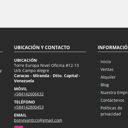
UBICACIÓN Y CONTACTO
INFORMACI
UBICACIÓN
Inicio
Torre Europa Nivel Oficina #12-13
Ventas
y
Urb Campo Alegre
Caracas - Miranda - Dtto. Capital -
Alquiler
Venezuela
Blog
MÓVIL
Nuestra Empr
+584142606632
Contáctenos
TELÉFONO
+584142800453
Políticas de
privacidad
EMAIL
bonvivantccs@gmail.com