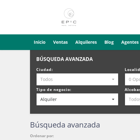
Inicio
Ventas
Alquileres
Blog
Agentes
BÚSQUEDA AVANZADA
Ciudad:
Locali
Todos
0 Op
Tipo de negocio:
Alcoba
Alquiler
Todo
Búsqueda avanzada
Ordenar por: