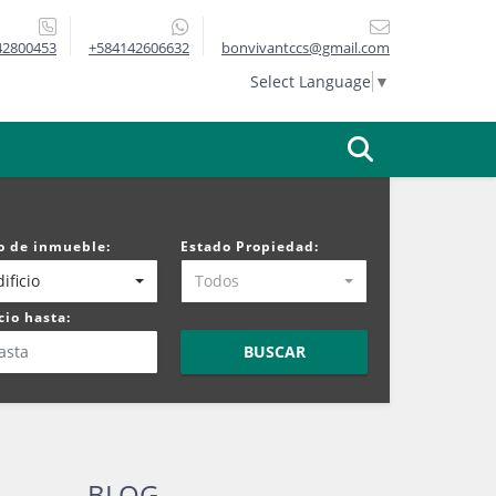
42800453
+584142606632
bonvivantccs@gmail.com
Select Language
▼
o de inmueble:
Estado Propiedad:
ificio
Todos
cio hasta:
BUSCAR
BLOG