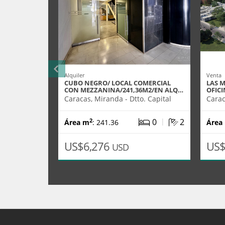
Alquiler
Venta
CUBO NEGRO/ LOCAL COMERCIAL
LAS 
CON MEZZANINA/241,36M2/EN ALQ…
OFIC
Caracas, Miranda - Dtto. Capital
Carac
|
0
2
2
Área m
: 241.36
Área
US$6,276
US$
USD