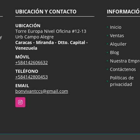
UBICACIÓN Y CONTACTO
INFORMACI
UBICACIÓN
Inicio
Torre Europa Nivel Oficina #12-13
Ventas
y
Urb Campo Alegre
Caracas - Miranda - Dtto. Capital -
Alquiler
Venezuela
Blog
MÓVIL
Nuestra Empr
+584142606632
Contáctenos
TELÉFONO
+584142800453
Políticas de
privacidad
EMAIL
bonvivantccs@gmail.com
Instagram