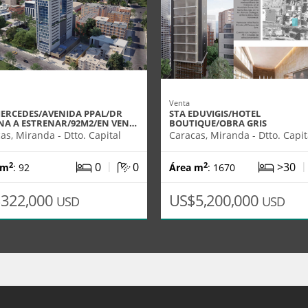
Venta
MERCEDES/AVENIDA PPAL/DR
STA EDUVIGIS/HOTEL
INA A ESTRENAR/92M2/EN VEN…
BOUTIQUE/OBRA GRIS
as, Miranda - Dtto. Capital
Caracas, Miranda - Dtto. Capit
|
0
0
>30
2
2
 m
: 92
Área m
: 1670
322,000
US$5,200,000
USD
USD