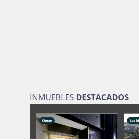
INMUEBLES
DESTACADOS
Chuao
Las M