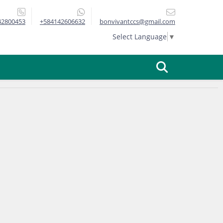
42800453
+584142606632
bonvivantccs@gmail.com
Select Language
▼