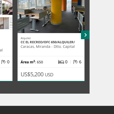
Alquiler
Alquiler
CC EL RECREO/OFC 650/ALQUILER/
CAMPO ALEG
1920M2/OBRA
Caracas, Miranda - Dtto. Capital
al
Caracas, Mir
|
|
0
0
6
2
2
Área m
: 650
Área m
: 19
US$5,200
US$46,0
USD