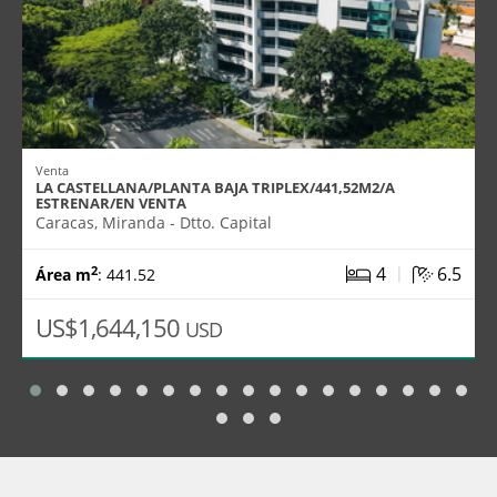
Venta
LA CASTELLANA/PLANTA BAJA TRIPLEX/441,52M2/A
ESTRENAR/EN VENTA
Caracas, Miranda - Dtto. Capital
|
4
6.5
2
Área m
: 441.52
US$1,644,150
USD