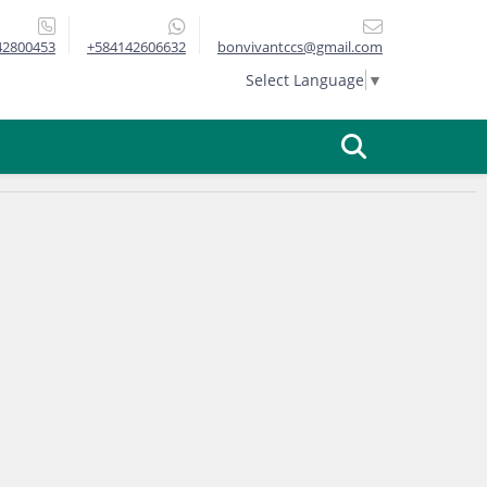
42800453
+584142606632
bonvivantccs@gmail.com
Select Language
▼