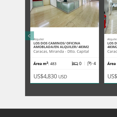
Alquiler
Alquile
LOS DOS CAMINOS/ OFICINA
LOS 
AMOBLADA/EN ALQUILER/ 483M2
483M
Caracas, Miranda - Dtto. Capital
Carac
|
0
4
2
Área m
: 483
Área
US$4,830
US$
USD