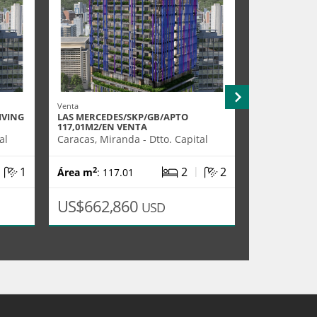
Venta
Alquiler
IVING
LAS MERCEDES/SKP/GB/APTO
CC EL RECRE
117,01M2/EN VENTA
Caracas, Mir
al
Caracas, Miranda - Dtto. Capital
|
|
1
2
2
2
2
Área m
: 117.01
Área m
: 65
US$662,860
US$5,20
USD