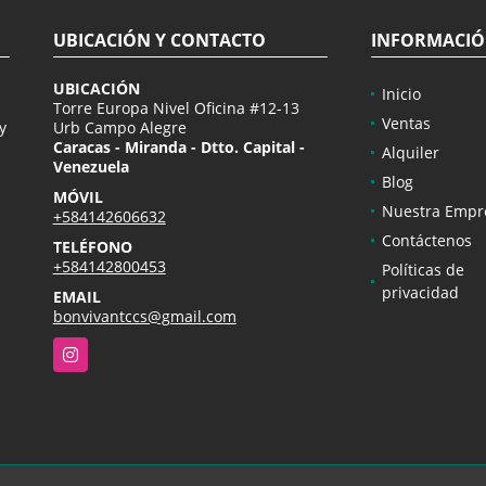
UBICACIÓN Y CONTACTO
INFORMACI
UBICACIÓN
Inicio
Torre Europa Nivel Oficina #12-13
Ventas
y
Urb Campo Alegre
Caracas - Miranda - Dtto. Capital -
Alquiler
Venezuela
Blog
MÓVIL
Nuestra Empr
+584142606632
Contáctenos
TELÉFONO
+584142800453
Políticas de
privacidad
EMAIL
bonvivantccs@gmail.com
Instagram