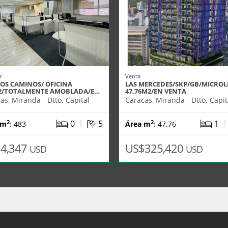
r
Venta
DOS CAMINOS/ OFICINA
LAS MERCEDES/SKP/GB/MICROL
2/TOTALMENTE AMOBLADA/E…
47,76M2/EN VENTA
as, Miranda - Dtto. Capital
Caracas, Miranda - Dtto. Capit
|
0
5
1
2
2
 m
: 483
Área m
: 47.76
4,347
US$325,420
USD
USD